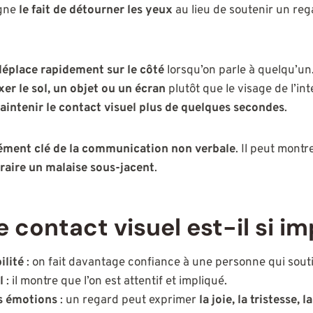
igne
le fait de détourner les yeux
au lieu de soutenir un reg
déplace rapidement sur le côté
lorsqu’on parle à quelqu’un
er le sol, un objet ou un écran
plutôt que le visage de l’int
maintenir le contact visuel plus de quelques secondes
.
lément clé de la communication non verbale
. Il peut montr
traire un malaise sous-jacent
.
e contact visuel est-il si i
ilité
: on fait davantage confiance à une personne qui souti
l
: il montre que l’on est attentif et impliqué.
es émotions
: un regard peut exprimer
la joie, la tristesse, 