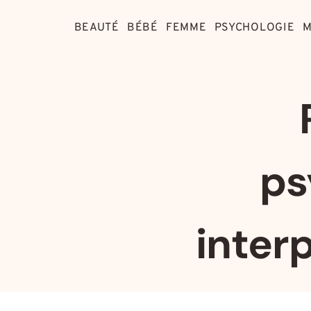
Aller
au
BEAUTÉ
BÉBÉ
FEMME
PSYCHOLOGIE
M
contenu
ps
inter