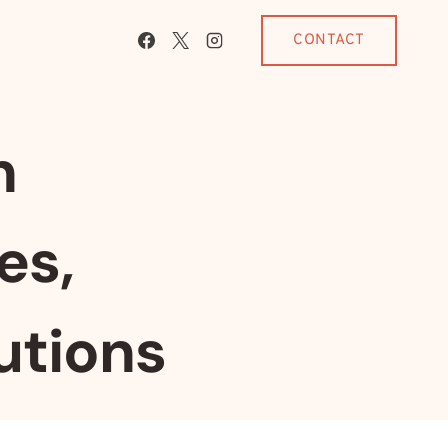
CONTACT
n
es,
utions