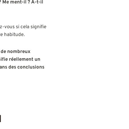
 ? Me ment-il ? A-t-il
-vous si cela signifie
te habitude.
r
de nombreux
ifie réellement un
dans des conclusions
l