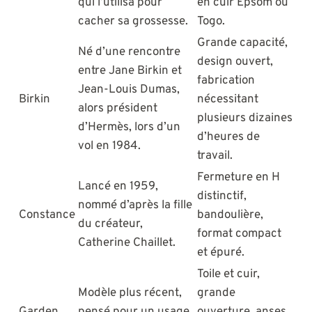
qui l’utilisa pour
en cuir Epsom ou
cacher sa grossesse.
Togo.
Grande capacité,
Né d’une rencontre
design ouvert,
entre Jane Birkin et
fabrication
Jean-Louis Dumas,
Birkin
nécessitant
alors président
plusieurs dizaines
d’Hermès, lors d’un
d’heures de
vol en 1984.
travail.
Fermeture en H
Lancé en 1959,
distinctif,
nommé d’après la fille
Constance
bandoulière,
du créateur,
format compact
Catherine Chaillet.
et épuré.
Toile et cuir,
Modèle plus récent,
grande
Garden
pensé pour un usage
ouverture, anses