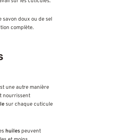
vail sur les cuticules.
e savon doux ou de sel
ation complète.
s
st une autre manière
t nourrissent
le
sur chaque cuticule
Les
huiles
peuvent
les et moins