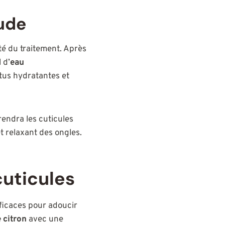
ude
té du traitement. Après
 d’
eau
tus hydratantes et
rendra les cuticules
t relaxant des ongles.
cuticules
fficaces pour adoucir
e citron
avec une