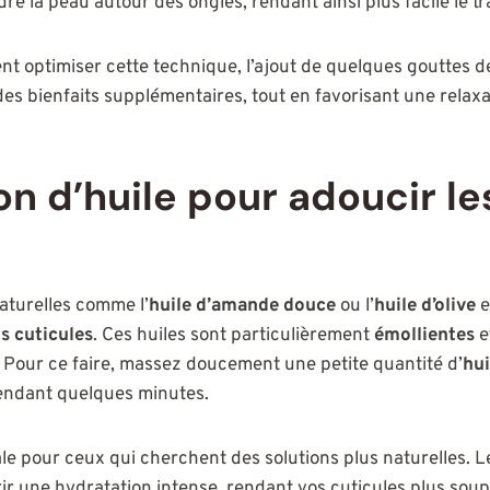
e la peau autour des ongles, rendant ainsi plus facile le tra
nt optimiser cette technique, l’ajout de quelques gouttes d
es bienfaits supplémentaires, tout en favorisant une relax
ion d’huile pour adoucir le
naturelles comme l’
huile d’amande douce
ou l’
huile d’olive
e
s cuticules
. Ces huiles sont particulièrement
émollientes
e
Pour ce faire, massez doucement une petite quantité d’
hui
pendant quelques minutes.
le pour ceux qui cherchent des solutions plus naturelles. 
rir une hydratation intense, rendant vos cuticules plus soup