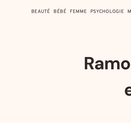
Aller
au
BEAUTÉ
BÉBÉ
FEMME
PSYCHOLOGIE
M
contenu
Ramol