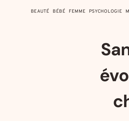
Aller
au
BEAUTÉ
BÉBÉ
FEMME
PSYCHOLOGIE
M
contenu
San
évo
c