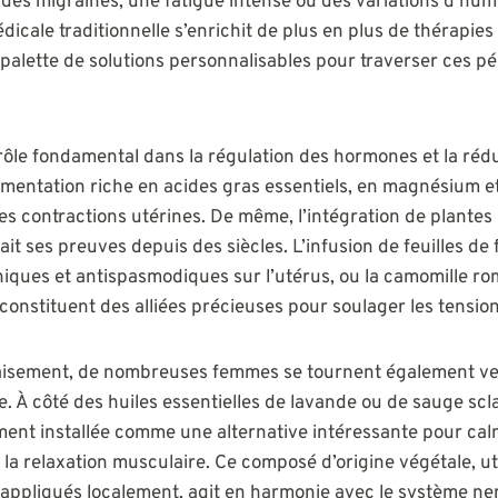
es migraines, une fatigue intense ou des variations d’hum
dicale traditionnelle s’enrichit de plus en plus de thérapi
 palette de solutions personnalisables pour traverser ces p
 rôle fondamental dans la régulation des hormones et la réd
imentation riche en acides gras essentiels, en magnésium e
des contractions utérines. De même, l’intégration de plantes
ait ses preuves depuis des siècles. L’infusion de feuilles d
niques et antispasmodiques sur l’utérus, ou la camomille r
constituent des alliées précieuses pour soulager les tension
aisement, de nombreuses femmes se tournent également vers
À côté des huiles essentielles de lavande ou de sauge sclaré
ent installée comme une alternative intéressante pour cal
 la relaxation musculaire. Ce composé d’origine végétale, ut
 appliqués localement, agit en harmonie avec le système n