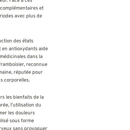
eur. Face à ces
es complémentaires et
ériodes avec plus de
uction des états
t en antioxydants aide
 médicinales dans la
e framboisier, reconnue
omaine, réputée pour
s corporelles.
 les bienfaits de la
e, l’utilisation du
mer les douleurs
ilisé sous forme
erveux sans provoquer