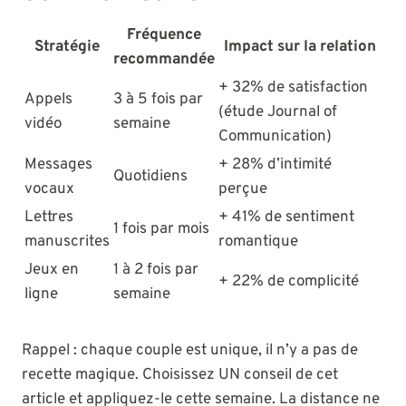
Fréquence
Stratégie
Impact sur la relation
recommandée
+ 32% de satisfaction
Appels
3 à 5 fois par
(étude Journal of
vidéo
semaine
Communication)
Messages
+ 28% d’intimité
Quotidiens
vocaux
perçue
Lettres
+ 41% de sentiment
1 fois par mois
manuscrites
romantique
Jeux en
1 à 2 fois par
+ 22% de complicité
ligne
semaine
Rappel : chaque couple est unique, il n’y a pas de
recette magique. Choisissez UN conseil de cet
article et appliquez-le cette semaine. La distance ne