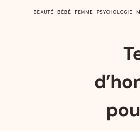
Aller
au
BEAUTÉ
BÉBÉ
FEMME
PSYCHOLOGIE
M
contenu
T
d’ho
pou