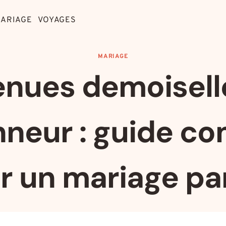
ARIAGE
VOYAGES
MARIAGE
enues demoisell
nneur : guide co
r un mariage par