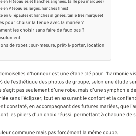
e en H (épaules et hanches alignées, taille peu marquée)
e en V (épaules larges, hanches fines)
e en 8 (épaules et hanches alignées, taille très marquée)
es pour choisir la tenue avec la mariée ?
ment les choisir sans faire de faux pas ?
absolument
ns de robes : sur-mesure, prêt-à-porter, location
 demoiselles d’honneur est une étape clé pour l’harmonie vi
% de l’esthétique des photos de groupe, selon une étude su
ne s’agit pas seulement d’une robe, mais d’une symphonie de
riée sans l’éclipser, tout en assurant le confort et la confi
vent constaté, en accompagnant des futures mariées, que l’a
nt les piliers d’un choix réussi, permettant à chacune de se s
ouleur commune mais pas forcément la même coupe.