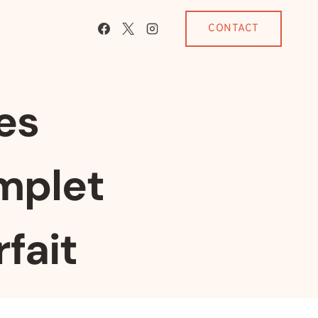
CONTACT
es
mplet
fait