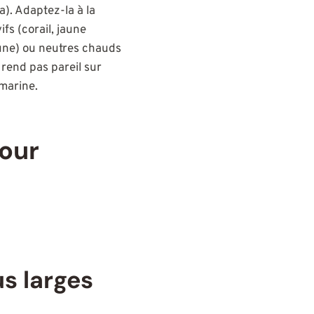
). Adaptez-la à la
fs (corail, jaune
une) ou neutres chauds
rend pas pareil sur
 marine.
our
s larges