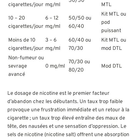
50/50
cigarettes/jour
mg/ml
MTL
Kit MTL ou
10 – 20
6 – 12
50/50 ou
pod
cigarettes/jour
mg/ml
60/40
puissant
Moins de 10
3 – 6
60/40 ou
Kit MTL ou
cigarettes/jour
mg/ml
70/30
mod DTL
Non-fumeur ou
70/30 ou
sevrage
0 mg/ml
Mod DTL
80/20
avancé
Le dosage de nicotine est le premier facteur
d’abandon chez les débutants. Un taux trop faible
provoque une frustration immédiate et un retour à la
cigarette ; un taux trop élevé entraîne des maux de
tête, des nausées et une sensation d’oppression. Le
sels de nicotine (nicotine salt) offrent une absorption