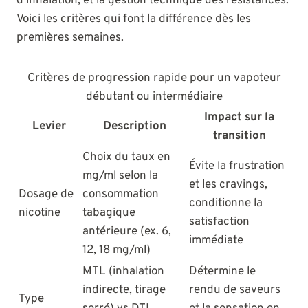
d’inhalation, et la gestion technique des résistances.
Voici les critères qui font la différence dès les
premières semaines.
Critères de progression rapide pour un vapoteur
débutant ou intermédiaire
Impact sur la
Levier
Description
transition
Choix du taux en
Évite la frustration
mg/ml selon la
et les cravings,
Dosage de
consommation
conditionne la
nicotine
tabagique
satisfaction
antérieure (ex. 6,
immédiate
12, 18 mg/ml)
MTL (inhalation
Détermine le
indirecte, tirage
rendu de saveurs
Type