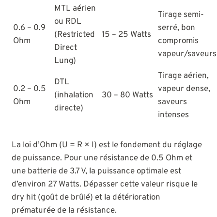
MTL aérien
Tirage semi-
ou RDL
0.6 – 0.9
serré, bon
(Restricted
15 – 25 Watts
Ohm
compromis
Direct
vapeur/saveurs
Lung)
Tirage aérien,
DTL
0.2 – 0.5
vapeur dense,
(inhalation
30 – 80 Watts
Ohm
saveurs
directe)
intenses
La loi d’Ohm (U = R × I) est le fondement du réglage
de puissance. Pour une résistance de 0.5 Ohm et
une batterie de 3.7 V, la puissance optimale est
d’environ 27 Watts. Dépasser cette valeur risque le
dry hit (goût de brûlé) et la détérioration
prématurée de la résistance.