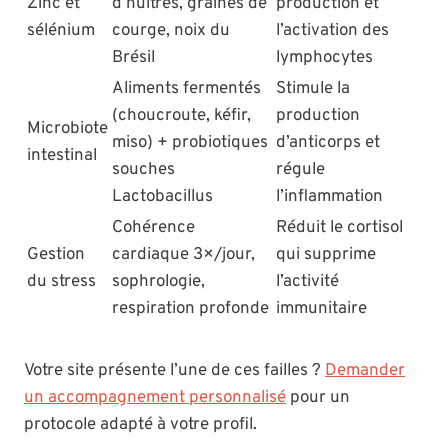
Zinc et
d’huîtres, graines de
production et
sélénium
courge, noix du
l’activation des
Brésil
lymphocytes
Aliments fermentés
Stimule la
(choucroute, kéfir,
production
Microbiote
miso) + probiotiques
d’anticorps et
intestinal
souches
régule
Lactobacillus
l’inflammation
Cohérence
Réduit le cortisol
Gestion
cardiaque 3×/jour,
qui supprime
du stress
sophrologie,
l’activité
respiration profonde
immunitaire
Votre site présente l’une de ces failles ?
Demander
un accompagnement personnalisé
pour un
protocole adapté à votre profil.