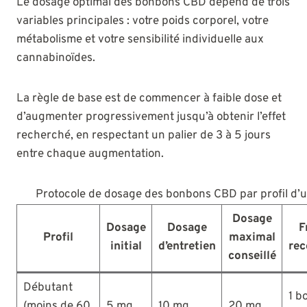
Le dosage optimal des bonbons CBD dépend de trois
variables principales : votre poids corporel, votre
métabolisme et votre sensibilité individuelle aux
cannabinoïdes.
La règle de base est de commencer à faible dose et
d’augmenter progressivement jusqu’à obtenir l’effet
recherché, en respectant un palier de 3 à 5 jours
entre chaque augmentation.
Protocole de dosage des bonbons CBD par profil d’ut
Dosage
Dosage
Dosage
F
Profil
maximal
initial
d’entretien
re
conseillé
Débutant
1 b
(moins de 60
5 mg
10 mg
20 mg