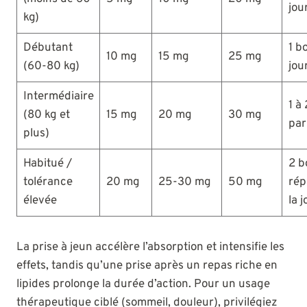
jou
kg)
Débutant
1 b
10 mg
15 mg
25 mg
(60-80 kg)
jou
Intermédiaire
1 à
(80 kg et
15 mg
20 mg
30 mg
par
plus)
Habitué /
2 b
tolérance
20 mg
25-30 mg
50 mg
rép
élevée
la 
La prise à jeun accélère l’absorption et intensifie les
effets, tandis qu’une prise après un repas riche en
lipides prolonge la durée d’action. Pour un usage
thérapeutique ciblé (sommeil, douleur), privilégiez